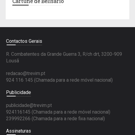
Cartune de Belisário
Contactos Gerais
R. Combatentes da Grande Guerra 3, R/ch drt, 3200-909
Lousã
redacao@trevim.pt
924 116 145
(Chamada para a rede móvel nacional)
Publicidade
publicidade@trevim.pt
924116145 (Chamada para a rede móvel nacional)
239992266 (Chamada para a rede fixa nacional)
Assinaturas