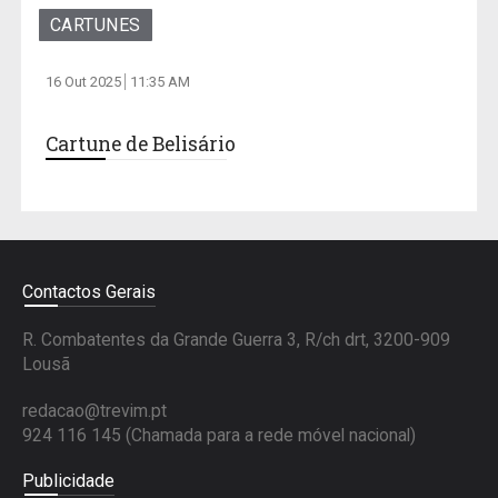
CARTUNES
16 Out 2025
11:35 AM
Cartune de Belisário
Contactos Gerais
R. Combatentes da Grande Guerra 3, R/ch drt, 3200-909
Lousã
redacao@trevim.pt
924 116 145
(Chamada para a rede móvel nacional)
Publicidade