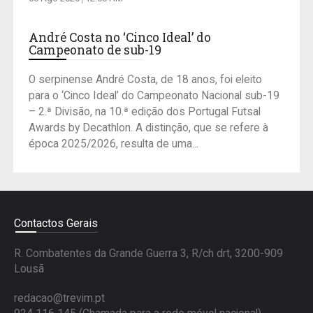
André Costa no ‘Cinco Ideal’ do
Campeonato de sub-19
O serpinense André Costa, de 18 anos, foi eleito
para o ‘Cinco Ideal’ do Campeonato Nacional sub-19
– 2.ª Divisão, na 10.ª edição dos Portugal Futsal
Awards by Decathlon. A distinção, que se refere à
época 2025/2026, resulta de uma...
Contactos Gerais
R. Combatentes da Grande Guerra 3, R/ch drt, 3200-909
Lousã
redacao@trevim.pt