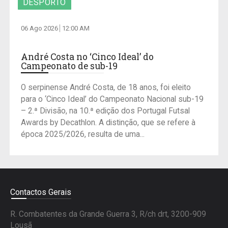
DESPORTO
06 Ago 2026
12:00 AM
André Costa no ‘Cinco Ideal’ do
Campeonato de sub-19
O serpinense André Costa, de 18 anos, foi eleito
para o ‘Cinco Ideal’ do Campeonato Nacional sub-19
– 2.ª Divisão, na 10.ª edição dos Portugal Futsal
Awards by Decathlon. A distinção, que se refere à
época 2025/2026, resulta de uma...
Contactos Gerais
R. Combatentes da Grande Guerra 3, R/ch drt, 3200-909
Lousã