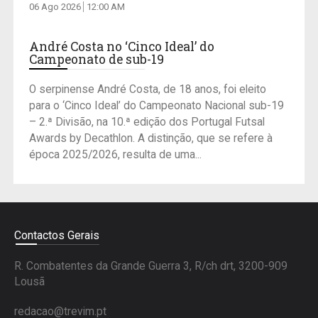
06 Ago 2026
12:00 AM
André Costa no ‘Cinco Ideal’ do
Campeonato de sub-19
O serpinense André Costa, de 18 anos, foi eleito
para o ‘Cinco Ideal’ do Campeonato Nacional sub-19
– 2.ª Divisão, na 10.ª edição dos Portugal Futsal
Awards by Decathlon. A distinção, que se refere à
época 2025/2026, resulta de uma...
Contactos Gerais
R. Combatentes da Grande Guerra 3, R/ch drt, 3200-909
Lousã
redacao@trevim.pt