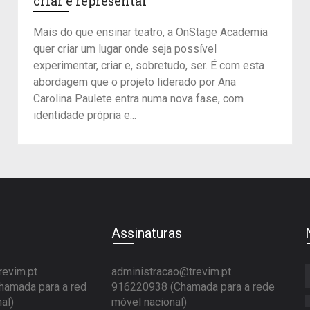
criar e representar
Mais do que ensinar teatro, a OnStage Academia
quer criar um lugar onde seja possível
experimentar, criar e, sobretudo, ser. É com esta
abordagem que o projeto liderado por Ana
Carolina Paulete entra numa nova fase, com
identidade própria e...
e
Assinaturas
revim.pt
administracao@trevim.pt
amada para a red
916220938 (Chamada para a rede
al)
móvel nacional)