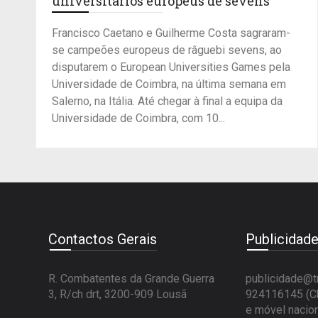
universitários europeus de sevens
Francisco Caetano e Guilherme Costa sagraram-
se campeões europeus de râguebi sevens, ao
disputarem o European Universities Games pela
Universidade de Coimbra, na última semana em
Salerno, na Itália. Até chegar à final a equipa da
Universidade de Coimbra, com 10...
Contactos Gerais
Publicidad
R. Combatentes da Grande Guerra
publicidade@t
3, R/ch drt, 3200-909 Lousã
924116145 (Ch
e móvel nacion