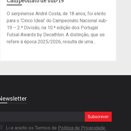
Campeonato de sub-19
O serpinense André Costa, de 18 anos, foi eleito
para o ‘Cinco Ideal’ do Campeonato Nacional sub-
19 – 2.ª Divisão, na 10.ª edição dos Portugal
Futsal Awards by Decathlon. A distinção, que se
refere à época 2025/2026, resulta de uma...
Newsletter
Subscrever
Li e aceito os Termos de
Politica de Privacidade
.