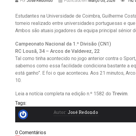
Por
José Redondo
Publicado em
Março 05, 2026
192 
Estudantes na Universidade de Coimbra, Guilherme Cost
torneio realizado entre universidades portuguesas e que
Ambos são atuais jogadores da equipa principal sénior 
Campeonato Nacional da 1.º Divisão (CN1)
RC Lousã, 34 – Arcos de Valdevez, 22
Tal como tinha acontecido no jogo anterior contra o Sport
sabemos como essa facilidade condiciona bastante a equ
está ganho”. E foi o que aconteceu. Aos 21 minutos, Arco
10.
Leia a notícia completa na edição n.º 1582 do
Trevim
.
Tags:
Autor:
José Redondo
0 Comentários