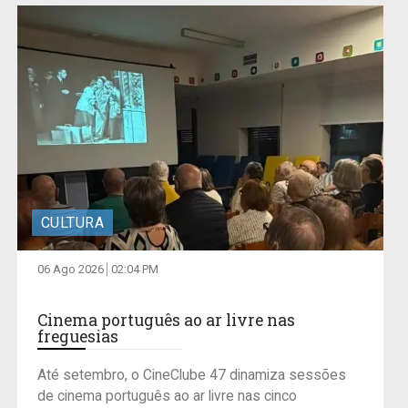
CULTURA
06 Ago 2026
02:04 PM
Cinema português ao ar livre nas
freguesias
Até setembro, o CineClube 47 dinamiza sessões
de cinema português ao ar livre nas cinco