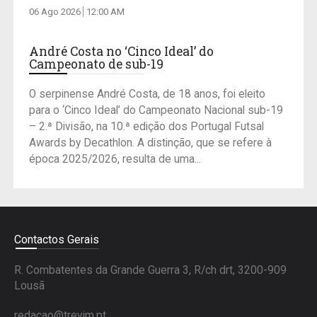
06 Ago 2026
12:00 AM
André Costa no ‘Cinco Ideal’ do
Campeonato de sub-19
O serpinense André Costa, de 18 anos, foi eleito
para o ‘Cinco Ideal’ do Campeonato Nacional sub-19
– 2.ª Divisão, na 10.ª edição dos Portugal Futsal
Awards by Decathlon. A distinção, que se refere à
época 2025/2026, resulta de uma...
Contactos Gerais
R. Combatentes da Grande Guerra 3, R/ch drt, 3200-909
Lousã
redacao@trevim.pt