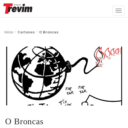
Início
Cartunes
O Broncas
O Broncas