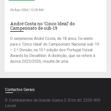
06 Ago 2026
12:00 AM
André Costa no ‘Cinco Ideal’ do
Campeonato de sub-19
O serpinense André Costa, de 18 anos, foi eleito
para o ‘Cinco Ideal’ do Campeonato Nacional sub-19
– 2.ª Divisão, na 10.ª edição dos Portugal Futsal
Awards by Decathlon. A distinção, que se refere à
época 2025/2026, resulta de uma...
Contactos Gerais
R. Combatentes da Grande Guerra 3, R/ch drt, 3200-909
Lousã