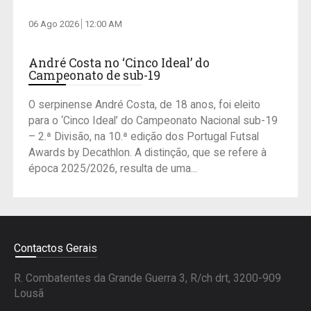
06 Ago 2026
12:00 AM
André Costa no ‘Cinco Ideal’ do
Campeonato de sub-19
O serpinense André Costa, de 18 anos, foi eleito
para o ‘Cinco Ideal’ do Campeonato Nacional sub-19
– 2.ª Divisão, na 10.ª edição dos Portugal Futsal
Awards by Decathlon. A distinção, que se refere à
época 2025/2026, resulta de uma...
Contactos Gerais
R. Combatentes da Grande Guerra 3, R/ch drt, 3200-909
Lousã