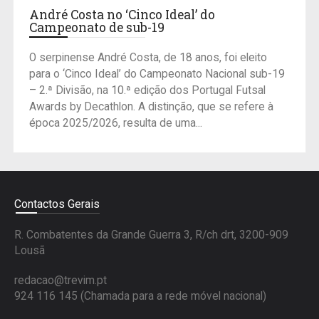
André Costa no ‘Cinco Ideal’ do
Campeonato de sub-19
O serpinense André Costa, de 18 anos, foi eleito
para o ‘Cinco Ideal’ do Campeonato Nacional sub-19
– 2.ª Divisão, na 10.ª edição dos Portugal Futsal
Awards by Decathlon. A distinção, que se refere à
época 2025/2026, resulta de uma...
Contactos Gerais
R. Combatentes da Grande Guerra 3, R/ch drt, 3200-909
Lousã
redacao@trevim.pt
924 116 145
(Chamada para a rede móvel nacional)