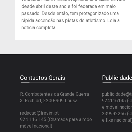
desde abril deste ano e foi federada em maio
passado. Desde então, tem protagonizado uma
rápida ascensão nas pistas de atletismo. Leia a
notícia completa...
Contactos Gerais
Publicidad
R. Combatentes da Grande Guerra
publicidade@t
3, R/ch drt, 3200-909 Lousã
924116145 (Ch
e móvel nacion
redacao@trevim.pt
239992266 (Ch
924 116 145
(Chamada para a rede
e fixa nacional
móvel nacional)