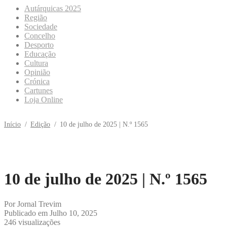
Autárquicas 2025
Região
Sociedade
Concelho
Desporto
Educação
Cultura
Opinião
Crónica
Cartunes
Loja Online
Início
/
Edição
/
10 de julho de 2025 | N.º 1565
10 de julho de 2025 | N.º 1565
Por
Jornal Trevim
Publicado em
Julho 10, 2025
246 visualizações