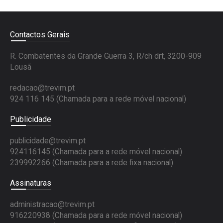
Contactos Gerais
R. Combatentes da Grande Guerra 3, R/ch drt, 3200-909
Lousã
redacao@trevim.pt
924 116 145
(Chamada para a rede móvel nacional)
Publicidade
publicidade@trevim.pt
924116145 (Chamada para a rede móvel nacional)
239992266 (Chamada para a rede fixa nacional)
Assinaturas
administracao@trevim.pt
916220938 (Chamada para a rede móvel nacional)