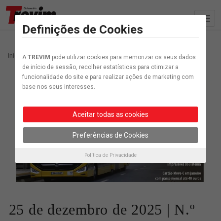
Definições de Cookies
Início
Edição
25 de dezembro de 2025 | N.º 1577
A
TREVIM
pode utilizar cookies para memorizar os seus dados
de início de sessão, recolher estatísticas para otimizar a
funcionalidade do site e para realizar ações de marketing com
base nos seus interesses.
Aceitar todas as cookies
Preferências de Cookies
Política de Privacidade
25 de dezembro de 2025 | N.º