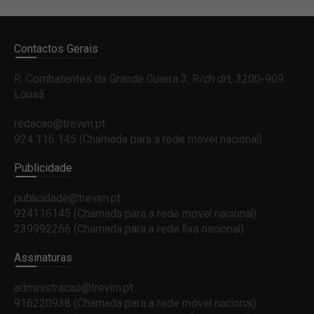
Contactos Gerais
R. Combatentes da Grande Guerra 3, R/ch drt, 3200-909
Lousã
redacao@trevim.pt
924 116 145
(Chamada para a rede móvel nacional)
Publicidade
publicidade@trevim.pt
924116145 (Chamada para a rede móvel nacional)
239992266 (Chamada para a rede fixa nacional)
Assinaturas
administracao@trevim.pt
916220938 (Chamada para a rede móvel nacional)