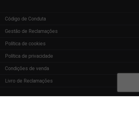
Código de Conduta
Gestão de Reclamações
Política de cookies
Política de privacidade
Condições de venda
Livro de Reclamações
© Trevim 2022. Todos os direitos reservados
Projeto financiado pelos incentivos do Estado à Comunicação Social