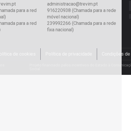
revim.pt
administracao@trevim.pt
amada para a red
916220938 (Chamada para a rede
al)
móvel nacional)
amada para a red
239992266 (Chamada para a rede
)
fixa nacional)
olítica de cookies
Política de privacidade
Condições de
tos
Projeto financiado pelos incentivos do Estado à Comunicaç
Social