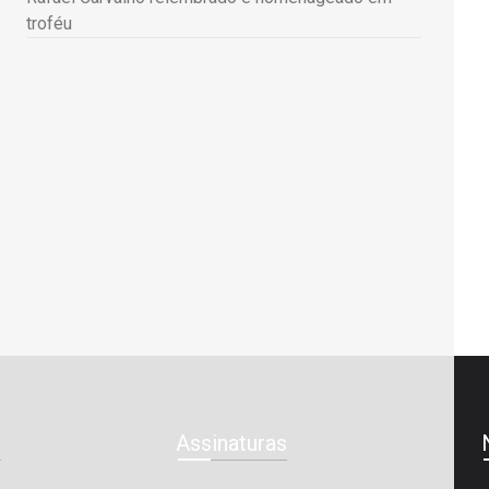
troféu
e
Assinaturas