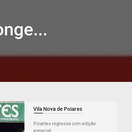
onge...
Vila Nova de Poiares
Poiartes regressa com edição
especial