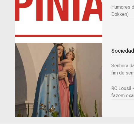
Humores d
Dokken)
Socieda
Senhora d
fim de se
RC Lousã -
fazem ex