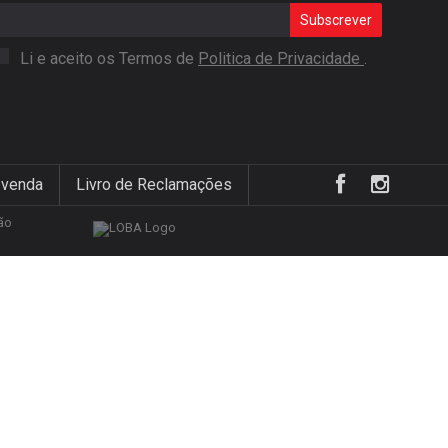
Subscrever
Li e aceito os Termos de
Politica de Privacidade
.
 venda
Livro de Reclamações
ão