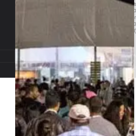
R. Combatentes da Grande Guerra
publicidade@t
3, R/ch drt, 3200-909 Lousã
924116145 (Ch
e móvel nacion
redacao@trevim.pt
239992266 (Ch
924 116 145
(Chamada para a rede
e fixa nacional
móvel nacional)
Código de Conduta
Gestão de Reclamações
P
© Trevim 2022. Todos os direi
reservados