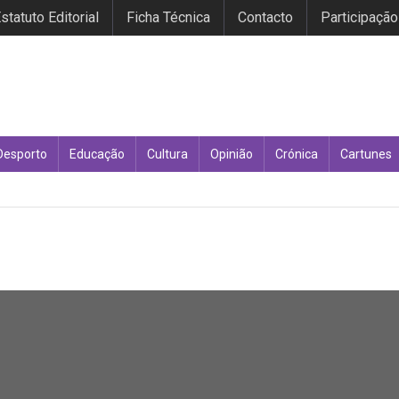
statuto Editorial
Ficha Técnica
Contacto
Participação
Desporto
Educação
Cultura
Opinião
Crónica
Cartunes