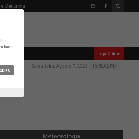
 e Denúncia
lher
com base
Loja Online
Sexta-feira, Agosto 7, 2026
10:52:03 PM
okies
Meteorologia