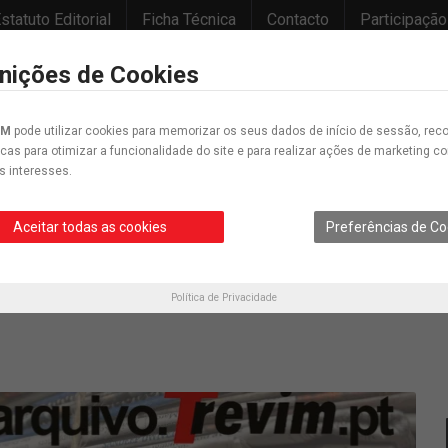
statuto Editorial
Ficha Técnica
Contacto
Participação
inições de Cookies
IM
pode utilizar cookies para memorizar os seus dados de início de sessão, reco
icas para otimizar a funcionalidade do site e para realizar ações de marketing 
s interesses.
Desporto
Educação
Cultura
Opinião
Crónica
Cartunes
Aceitar todas as cookies
Preferências de Co
Política de Privacidade