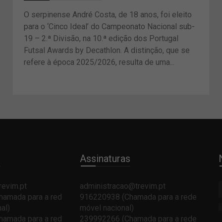
O serpinense André Costa, de 18 anos, foi eleito
para o ‘Cinco Ideal’ do Campeonato Nacional sub-
19 – 2.ª Divisão, na 10.ª edição dos Portugal
Futsal Awards by Decathlon. A distinção, que se
refere à época 2025/2026, resulta de uma...
e
Assinaturas
revim.pt
administracao@trevim.pt
amada para a red
916220938 (Chamada para a rede
al)
móvel nacional)
amada para a red
239992266 (Chamada para a rede