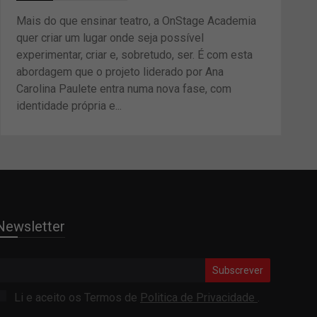
Mais do que ensinar teatro, a OnStage Academia
quer criar um lugar onde seja possível
experimentar, criar e, sobretudo, ser. É com esta
abordagem que o projeto liderado por Ana
Carolina Paulete entra numa nova fase, com
identidade própria e...
Newsletter
Subscrever
Li e aceito os Termos de
Politica de Privacidade
.