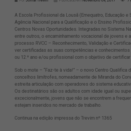
Por
Jornal Trevim
Publicado em
Novembro 09, 2017
71
A Escola Profissional da Lousã (Emequatro, Educação e
Agência Nacional para a Qualificação e o Ensino Profissi
Centros Novas Oportunidades. Integradas no Sistema Nac
entre outros, o encaminhamento vocacional de jovens e 
processo RVCC – Reconhecimento, Validação e Certifica
ver certificadas as suas competências e conhecimentos ob
ou 12.º ano e/ou profissional com o objetivo de certifica
Sob o mote – “Faz-te à vida!” – o novo Centro Qualifica
concelhos limítrofes, nomeadamente de Miranda do Corvo,
estreita articulação com operadores do sistema educativo
Os destinatários são os adultos com idade igual ou supe
excecionalmente, jovens que não se encontrem a freque
estejam inseridos no mercado de trabalho.
Continua na edição impressa do Trevim nº 1365