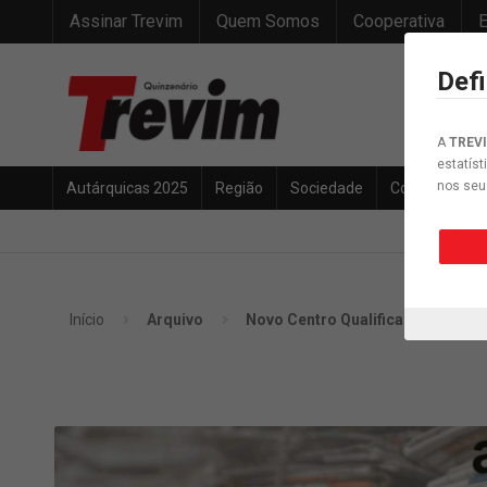
Assinar Trevim
Quem Somos
Cooperativa
E
Def
A
TREV
estatíst
nos seu
Autárquicas 2025
Região
Sociedade
Concelho
Início
Arquivo
Novo Centro Qualifica na Lousã