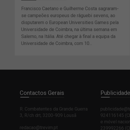
Francisco Caetano e Guilherme Costa sagraram-
se campeões europeus de râguebi sevens, ao
disputarem o European Universities Games pela
Universidade de Coimbra, na última semana em
Salerno, na Itália. Até chegar à final a equipa da
Universidade de Coimbra, com 10...
Contactos Gerais
Publicidad
R. Combatentes da Grande Guerra
publicidade@t
3, R/ch drt, 3200-909 Lousã
924116145 (Ch
e móvel nacion
redacao@trevim.pt
239992266 (Ch