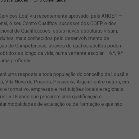
5 visualizações
0 Comentários
 Serviços Lda) viu recentemente aprovado, pela ANQEP –
onal, o seu Centro Qualifica, sucessor dos CQEP e dos
ional de Qualificações, estas novas estruturas visam,
adultos, mais conhecidos pelo desenvolvimento de
ção de Competências, através do qual os adultos podem
tidos ao longo da vida, numa vertente escolar – 6.º, 9.º
r uma profissão.
 dará uma resposta a toda população do concelho da Lousã e
 Vila Nova de Poiares, Penacova, Arganil, entre outros, em
 e formativo, empresas e instituições locais e regionais.
rior a 18 anos que procurem uma qualificação e,
ntar modalidades de educação ou de formação e que não