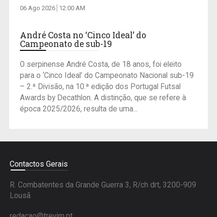
06 Ago 2026
12:00 AM
André Costa no ‘Cinco Ideal’ do
Campeonato de sub-19
O serpinense André Costa, de 18 anos, foi eleito
para o ‘Cinco Ideal’ do Campeonato Nacional sub-19
– 2.ª Divisão, na 10.ª edição dos Portugal Futsal
Awards by Decathlon. A distinção, que se refere à
época 2025/2026, resulta de uma...
Contactos Gerais
R. Combatentes da Grande Guerra 3, R/ch drt, 3200-909
Lousã
redacao@trevim.pt