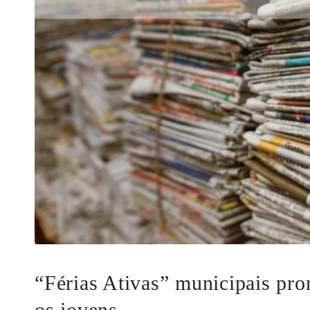
“Férias Ativas” municipais pr
os jovens