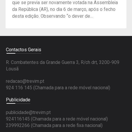
que se previa ser novamente votada na Assembleia
da República (AR), no dia 6 de março, após o fecho
desta edição. Observando “o dever de...
Contactos Gerais
R. Combatentes da Grande Guerra 3, R/ch drt, 3200-909
Lousã
redacao@trevim.pt
924 116 145
(Chamada para a rede móvel nacional)
Publicidade
publicidade@trevim.pt
924116145 (Chamada para a rede móvel nacional)
239992266 (Chamada para a rede fixa nacional)