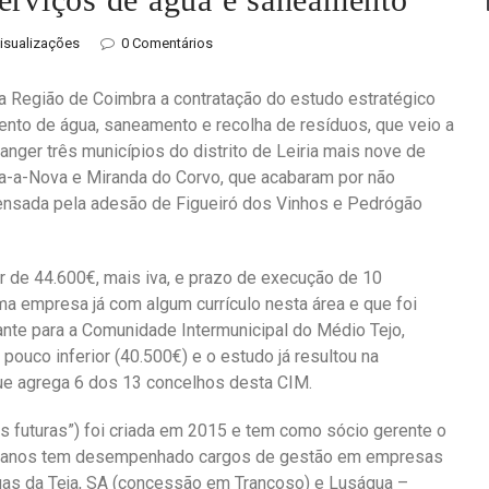
visualizações
0 Comentários
a Região de Coimbra a contratação do estudo estratégico
ento de água, saneamento e recolha de resíduos, que veio a
anger três municípios do distrito de Leiria mais nove de
ixa-a-Nova e Miranda do Corvo, que acabaram por não
pensada pela adesão de Figueiró dos Vinhos e Pedrógão
r de 44.600€, mais iva, e prazo de execução de 10
ma empresa já com algum currículo nesta área e que foi
nte para a Comunidade Intermunicipal do Médio Tejo,
pouco inferior (40.500€) e o estudo já resultou na
que agrega 6 dos 13 concelhos desta CIM.
es futuras”) foi criada em 2015 e tem como sócio gerente o
ios anos tem desempenhado cargos de gestão em empresas
as da Teja, SA (concessão em Trancoso) e Luságua –