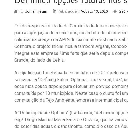
Por
Jornal Trevim
Publicado em
Agosto 13, 2020
296 
Foi da responsabilidade da Comunidade Intermunicipal d
para a agregação de municípios, no âmbito do abastecim
culminar na criação da APIN. Inicialmente destinado a abr
Coimbra, o projeto inicial incluía também Arganil, Conde
integrar esta empresa. Uma falta que seria depois com
Grande, do lado de Leiria.
A adjudicação foi efetuada em outubro de 2017 pelo valo
semanas, à “Defining Future Options, Unipessoal, Lda”, u
escolhida pouco depois para efetuar um serviço semelha
constituída por 13 municípios. Neste caso o custo foi um 
constituição da Tejo Ambiente, empresa intermunicipal 
A “Defining Future Options” (traduzindo, “definindo opçõ
engº Diogo Manuel Mena Faria de Oliveira, que há vár
do setor das águas e saneamento, como é o caso da Águ