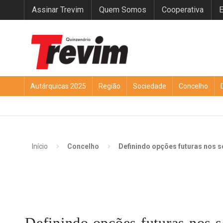
Assinar Trevim
Quem Somos
Cooperativa
E
Autárquicas 2025
Região
Sociedade
Concelho
Início
Concelho
Definindo opções futuras nos 
Definindo opções futuras nos 