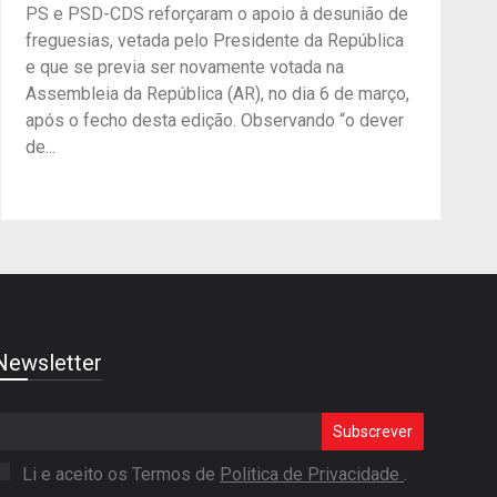
PS e PSD-CDS reforçaram o apoio à desunião de
freguesias, vetada pelo Presidente da República
e que se previa ser novamente votada na
Assembleia da República (AR), no dia 6 de março,
após o fecho desta edição. Observando “o dever
de...
Newsletter
Subscrever
Li e aceito os Termos de
Politica de Privacidade
.