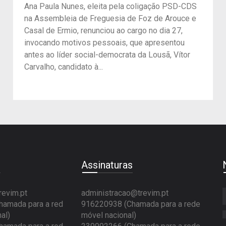
Ana Paula Nunes, eleita pela coligação PSD-CDS
na Assembleia de Freguesia de Foz de Arouce e
Casal de Ermio, renunciou ao cargo no dia 27,
invocando motivos pessoais, que apresentou
antes ao líder social-democrata da Lousã, Vítor
Carvalho, candidato à...
e
Assinaturas
revim.pt
administracao@trevim.pt
amada para a red
916220938 (Chamada para a rede
al)
móvel nacional)