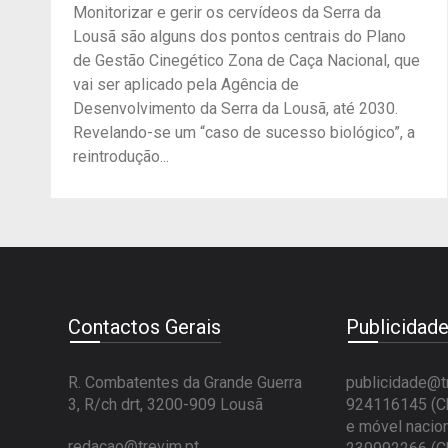
Monitorizar e gerir os cervídeos da Serra da
Lousã são alguns dos pontos centrais do Plano
de Gestão Cinegético Zona de Caça Nacional, que
vai ser aplicado pela Agência de
Desenvolvimento da Serra da Lousã, até 2030.
Revelando-se um “caso de sucesso biológico”, a
reintrodução...
Contactos Gerais
Publicidad
R. Combatentes da Grande Guerra
publicidade@t
3, R/ch drt, 3200-909 Lousã
924116145 (Ch
e móvel nacion
redacao@trevim.pt