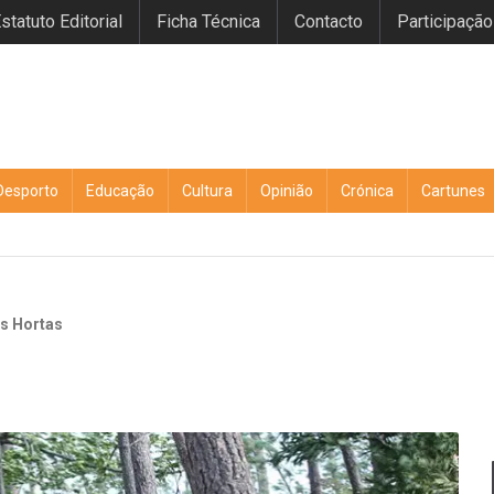
statuto Editorial
Ficha Técnica
Contacto
Participação
Desporto
Educação
Cultura
Opinião
Crónica
Cartunes
as Hortas