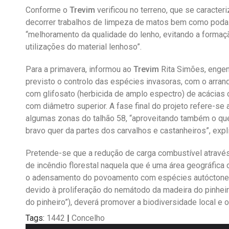
Conforme o
Trevim
verificou no terreno, que se caracter
decorrer trabalhos de limpeza de matos bem como poda
“melhoramento da qualidade do lenho, evitando a formaç
utilizações do material lenhoso”.
Para a primavera, informou ao
Trevim
Rita Simões, engenh
previsto o controlo das espécies invasoras, com o arranq
com glifosato (herbicida de amplo espectro) de acácias 
com diâmetro superior. A fase final do projeto refere-s
algumas zonas do talhão 58, “aproveitando também o que 
bravo quer da partes dos carvalhos e castanheiros”, expl
Pretende-se que a redução de carga combustível através 
de incêndio florestal naquela que é uma área geográfica 
o adensamento do povoamento com espécies autóctones
devido à proliferação do nemátodo da madeira do pinhei
do pinheiro”), deverá promover a biodiversidade local e
Tags:
1442
|
Concelho