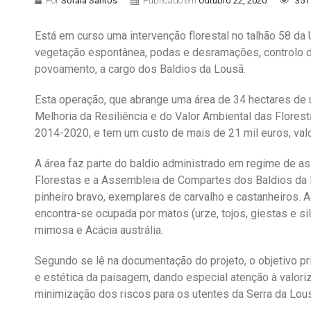
Por
Soraia Santos
Publicado em
Outubro 22, 2020
351
Está em curso uma intervenção florestal no talhão 58 da
vegetação espontânea, podas e desramações, controlo 
povoamento, a cargo dos Baldios da Lousã.
Esta operação, que abrange uma área de 34 hectares de u
Melhoria da Resiliência e do Valor Ambiental das Flore
2014-2020, e tem um custo de mais de 21 mil euros, val
A área faz parte do baldio administrado em regime de a
Florestas e a Assembleia de Compartes dos Baldios da 
pinheiro bravo, exemplares de carvalho e castanheiros. A
encontra-se ocupada por matos (urze, tojos, giestas e s
mimosa e Acácia austrália.
Segundo se lê na documentação do projeto, o objetivo pri
e estética da paisagem, dando especial atenção à valoriz
minimização dos riscos para os utentes da Serra da Lous