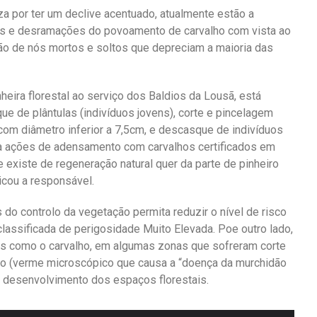
iza por ter um declive acentuado, atualmente estão a
s e desramações do povoamento de carvalho com vista ao
ão de nós mortos e soltos que depreciam a maioria das
eira florestal ao serviço dos Baldios da Lousã, está
ue de plântulas (indivíduos jovens), corte e pincelagem
com diâmetro inferior a 7,5cm, e descasque de indivíduos
e a ações de adensamento com carvalhos certificados em
existe de regeneração natural quer da parte de pinheiro
icou a responsável.
do controlo da vegetação permita reduzir o nível de risco
classificada de perigosidade Muito Elevada. Poe outro lado,
 como o carvalho, em algumas zonas que sofreram corte
ro (verme microscópico que causa a “doença da murchidão
 o desenvolvimento dos espaços florestais.