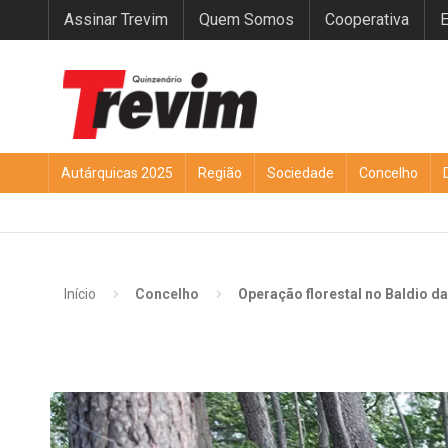
Assinar Trevim
Quem Somos
Cooperativa
E
Autárquicas 2025
Região
Sociedade
Concelho
Início
Concelho
Operação florestal no Baldio d