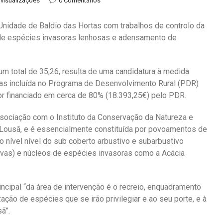
 visualizações
0 Comentários
 Unidade de Baldio das Hortas com trabalhos de controlo da
de espécies invasoras lenhosas e adensamento de
m total de 35,26, resulta de uma candidatura à medida
stas incluída no Programa de Desenvolvimento Rural (PDR)
or financiado em cerca de 80% (18.393,25€) pelo PDR.
ssociação com o Instituto da Conservação da Natureza e
Lousã, e é essencialmente constituída por povoamentos de
o nível nível do sub coberto arbustivo e subarbustivo
ilvas) e núcleos de espécies invasoras como a Acácia
ncipal “da área de intervenção é o recreio, enquadramento
ação de espécies que se irão privilegiar e ao seu porte, e à
ã”.