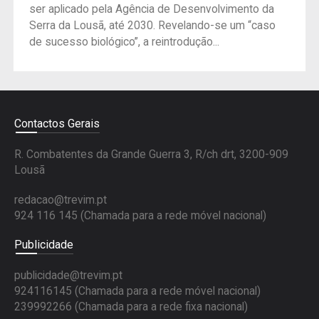
ser aplicado pela Agência de Desenvolvimento da
Serra da Lousã, até 2030. Revelando-se um “caso
de sucesso biológico”, a reintrodução...
Contactos Gerais
R. Combatentes da Grande Guerra 3, R/ch drt, 3200-909
Lousã
redacao@trevim.pt
924 116 145
(Chamada para a rede móvel nacional)
Publicidade
publicidade@trevim.pt
924116145 (Chamada para a rede móvel nacional)
239992266 (Chamada para a rede fixa nacional)