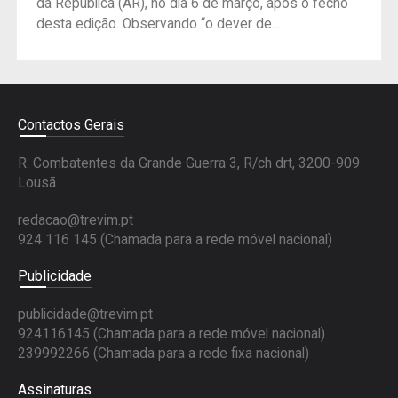
da República (AR), no dia 6 de março, após o fecho
desta edição. Observando “o dever de...
Contactos Gerais
R. Combatentes da Grande Guerra 3, R/ch drt, 3200-909
Lousã
redacao@trevim.pt
924 116 145
(Chamada para a rede móvel nacional)
Publicidade
publicidade@trevim.pt
924116145 (Chamada para a rede móvel nacional)
239992266 (Chamada para a rede fixa nacional)
Assinaturas