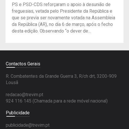
PS e PSD-CDS reforçaram o apoio à desunião de
freguesias, vetada pelo Presidente da República e
que se previa ser novamente votada na Assembleia
da República (AR), no dia 6 de março, após o fecho
desta edição. Observando “o dever de...
Contactos Gerais
R. Combatentes da Grande Guerra 3, R/ch drt, 3200-909
Lousã
redacao@trevim.pt
924 116 145
(Chamada para a rede móvel nacional)
Publicidade
publicidade@trevim.pt