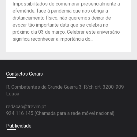
Impossibilitados de comemorar presencialmente a
efeméride, face à pandemia que nos obriga a
distanciamento físico, não queremos deixar de
evocar tão importante data que se celebra no
próximo dia 03 de março. Celebrar este aniversário
significa reconhecer a importância do...
Contactos Gerais
R. Combatentes da Grande Guerra 3, R/ch drt, 3200-909
Lousã
redacao@trevim.pt
924 116 145
(Chamada para a rede móvel nacional)
Publicidade