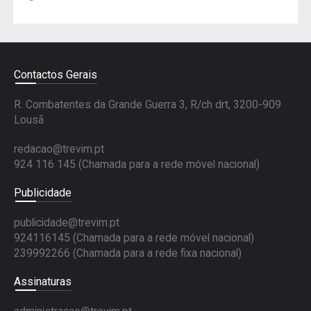
Contactos Gerais
R. Combatentes da Grande Guerra 3, R/ch drt, 3200-909
Lousã
redacao@trevim.pt
924 116 145
(Chamada para a rede móvel nacional)
Publicidade
publicidade@trevim.pt
924116145 (Chamada para a rede móvel nacional)
239992266 (Chamada para a rede fixa nacional)
Assinaturas