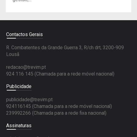
Contactos Gerais
R. Combatentes da Grande Guerra 3, R/ch drt, 3200-909
Lousã
redacao@trevim.pt
924 116 145
(Chamada para a rede móvel nacional)
Publicidade
publicidade@trevim.pt
924116145 (Chamada para a rede móvel nacional)
239992266 (Chamada para a rede fixa nacional)
Assinaturas