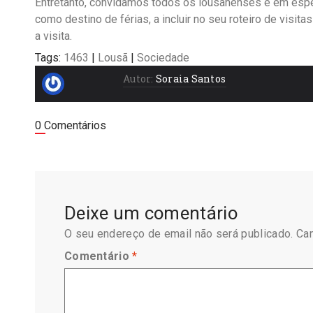
Entretanto, convidamos todos os lousanenses e em espe
como destino de férias, a incluir no seu roteiro de visi
a visita.
Tags:
1463
|
Lousã
|
Sociedade
Autor:
Soraia Santos
0 Comentários
Deixe um comentário
O seu endereço de email não será publicado.
Ca
Comentário
*