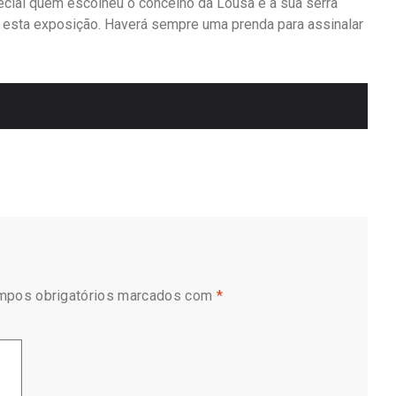
cial quem escolheu o concelho da Lousã e a sua serra
tas esta exposição. Haverá sempre uma prenda para assinalar
mpos obrigatórios marcados com
*