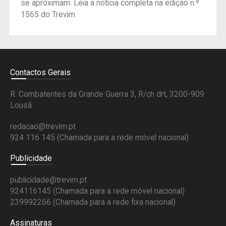
se aproximam. Leia a notícia completa na edição n.º
1565 do Trevim
Contactos Gerais
R. Combatentes da Grande Guerra 3, R/ch drt, 3200-909
Lousã
redacao@trevim.pt
924 116 145
(Chamada para a rede móvel nacional)
Publicidade
publicidade@trevim.pt
924116145 (Chamada para a rede móvel nacional)
239992266 (Chamada para a rede fixa nacional)
Assinaturas