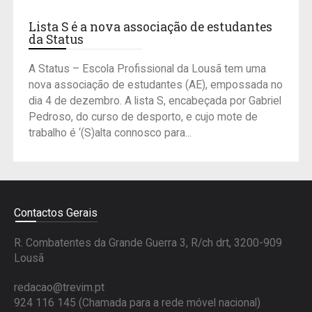
Lista S é a nova associação de estudantes
da Status
A Status – Escola Profissional da Lousã tem uma
nova associação de estudantes (AE), empossada no
dia 4 de dezembro. A lista S, encabeçada por Gabriel
Pedroso, do curso de desporto, e cujo mote de
trabalho é ‘(S)alta connosco para...
Contactos Gerais
R. Combatentes da Grande Guerra 3, R/ch drt, 3200-909
Lousã
redacao@trevim.pt
924 116 145
(Chamada para a rede móvel nacional)