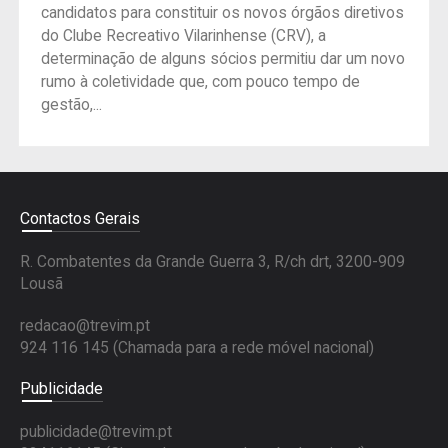
candidatos para constituir os novos órgãos diretivos
do Clube Recreativo Vilarinhense (CRV), a
determinação de alguns sócios permitiu dar um novo
rumo à coletividade que, com pouco tempo de
gestão,...
Contactos Gerais
R. Combatentes da Grande Guerra 3, R/ch drt, 3200-909
Lousã
redacao@trevim.pt
924 116 145
(Chamada para a rede móvel nacional)
Publicidade
publicidade@trevim.pt