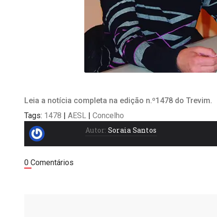
Leia a notícia completa na edição n.º1478 do Trevim.
Tags:
1478
|
AESL
|
Concelho
Autor:
Soraia Santos
0 Comentários