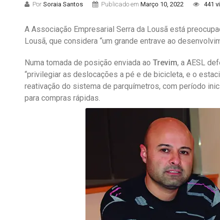
Por
Soraia Santos
Publicado em
Março 10, 2022
441 v
A Associação Empresarial Serra da Lousã está preocupad
Lousã, que considera “um grande entrave ao desenvolvim
Numa tomada de posição enviada ao
Trevim
, a AESL de
“privilegiar as deslocações a pé e de bicicleta, e o esta
reativação do sistema de parquímetros, com período inic
para compras rápidas.