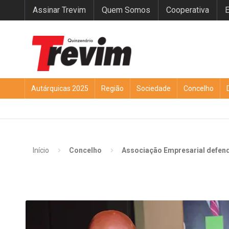
Assinar Trevim
Quem Somos
Cooperativa
E
Autárquicas 2025
Região
Sociedade
Concelho
Início
Concelho
Associação Empresarial defende