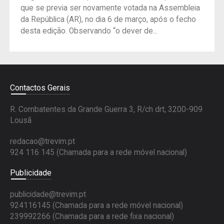
que se previa ser novamente votada na Assembleia
da República (AR), no dia 6 de março, após o fecho
desta edição. Observando “o dever de...
Contactos Gerais
R. Combatentes da Grande Guerra 3, R/ch drt, 3200-909
Lousã
redacao@trevim.pt
924 116 145
(Chamada para a rede móvel nacional)
Publicidade
publicidade@trevim.pt
924116145 (Chamada para a rede móvel nacional)
239992266 (Chamada para a rede fixa nacional)