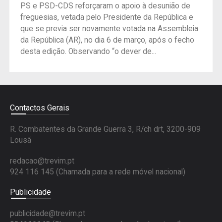
PS e PSD-CDS reforçaram o apoio à desunião de
freguesias, vetada pelo Presidente da República e
que se previa ser novamente votada na Assembleia
da República (AR), no dia 6 de março, após o fecho
desta edição. Observando “o dever de...
Contactos Gerais
R. Combatentes da Grande Guerra 3, R/ch drt, 3200-909
Lousã
redacao@trevim.pt
924 116 145
(Chamada para a rede móvel nacional)
Publicidade
publicidade@trevim.pt