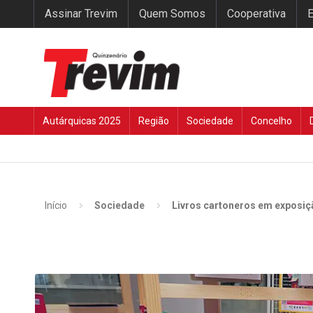
Assinar Trevim
Quem Somos
Cooperativa
E
Autárquicas 2025
Região
Sociedade
Concelho
Início
Sociedade
Livros cartoneros em exposiçã