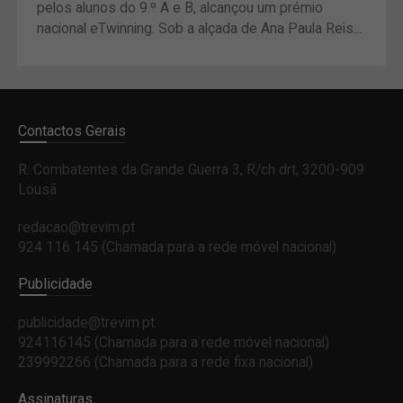
pelos alunos do 9.º A e B, alcançou um prémio
nacional eTwinning. Sob a alçada de Ana Paula Reis...
Contactos Gerais
R. Combatentes da Grande Guerra 3, R/ch drt, 3200-909
Lousã
redacao@trevim.pt
924 116 145
(Chamada para a rede móvel nacional)
Publicidade
publicidade@trevim.pt
924116145 (Chamada para a rede móvel nacional)
239992266 (Chamada para a rede fixa nacional)
Assinaturas