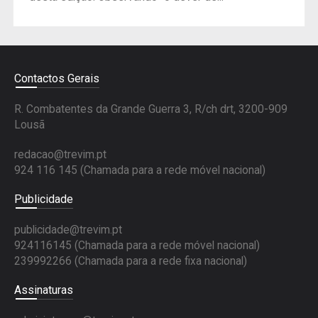
Contactos Gerais
R. Combatentes da Grande Guerra 3, R/ch drt, 3200-909
Lousã
redacao@trevim.pt
924 116 145
(Chamada para a rede móvel nacional)
Publicidade
publicidade@trevim.pt
924116145 (Chamada para a rede móvel nacional)
239992266 (Chamada para a rede fixa nacional)
Assinaturas