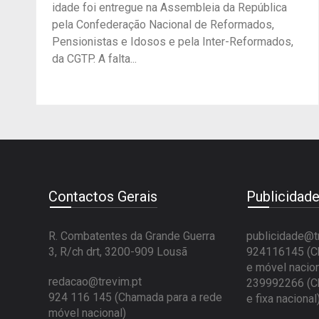
idade foi entregue na Assembleia da República
pela Confederação Nacional de Reformados,
Pensionistas e Idosos e pela Inter-Reformados,
da CGTP. A falta...
Contactos Gerais
Publicidad
R. Combatentes da Grande Guerra
publicidade@t
3, R/ch drt, 3200-909 Lousã
924116145 (Ch
e móvel nacion
redacao@trevim.pt
239992266 (Ch
924 116 145
(Chamada para a rede
e fixa nacional
móvel nacional)