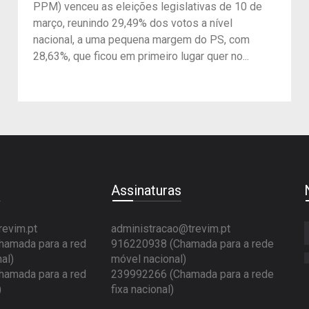
PPM) venceu as eleições legislativas de 10 de
março, reunindo 29,49% dos votos a nível
nacional, a uma pequena margem do PS, com
28,63%, que ficou em primeiro lugar quer no...
e
Assinaturas
revim.pt
administracao@trevim.pt
amada para a red
916220938 (Chamada para a rede
al)
móvel nacional)
amada para a red
239992266 (Chamada para a rede
)
fixa nacional)