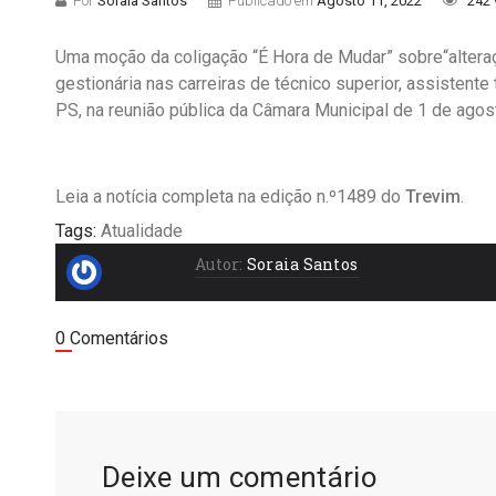
Por
Soraia Santos
Publicado em
Agosto 11, 2022
242 
Uma moção da coligação “É Hora de Mudar” sobre“altera
gestionária nas carreiras de técnico superior, assistente 
PS, na reunião pública da Câmara Municipal de 1 de agost
Leia a notícia completa na edição n.º1489 do
Trevim
.
Tags:
Atualidade
Autor:
Soraia Santos
0 Comentários
Deixe um comentário