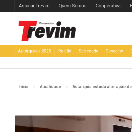
Assinar Trevim
Quem Somos
Cooperativa
E
Autárquicas 2025
Região
Sociedade
Concelho
Início
Atualidade
Autarquia estuda alteração d