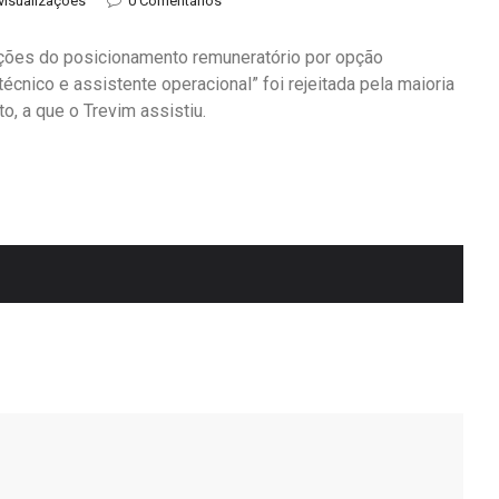
visualizações
0 Comentários
ções do posicionamento remuneratório por opção
técnico e assistente operacional” foi rejeitada pela maioria
o, a que o Trevim assistiu.