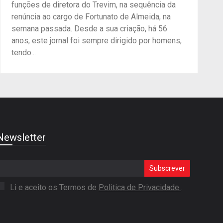
funções de diretora do Trevim, na sequência da
renúncia ao cargo de Fortunato de Almeida, na
semana passada. Desde a sua criação, há 56
anos, este jornal foi sempre dirigido por homens,
tendo...
Newsletter
Subscrever
Li e aceito os Termos de
Politica de Privacidade
.