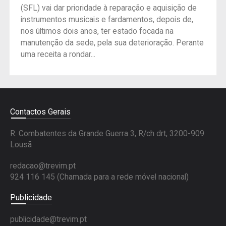
(SFL) vai dar prioridade à reparação e aquisição de
instrumentos musicais e fardamentos, depois de,
nos últimos dois anos, ter estado focada na
manutenção da sede, pela sua deterioração. Perante
uma receita a rondar...
Contactos Gerais
R. Combatentes da Grande Guerra 3, R/ch drt, 3200-909
Lousã
redacao@trevim.pt
924 116 145
(Chamada para a rede móvel nacional)
Publicidade
publicidade@trevim.pt