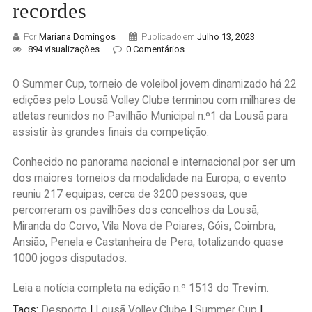
recordes
Por
Mariana Domingos
Publicado em
Julho 13, 2023
894 visualizações
0 Comentários
O Summer Cup, torneio de voleibol jovem dinamizado há 22
edições pelo Lousã Volley Clube terminou com milhares de
atletas reunidos no Pavilhão Municipal n.º1 da Lousã para
assistir às grandes finais da competição.
Conhecido no panorama nacional e internacional por ser um
dos maiores torneios da modalidade na Europa, o evento
reuniu 217 equipas, cerca de 3200 pessoas, que
percorreram os pavilhões dos concelhos da Lousã,
Miranda do Corvo, Vila Nova de Poiares, Góis, Coimbra,
Ansião, Penela e Castanheira de Pera, totalizando quase
1000 jogos disputados.
Leia a notícia completa na edição n.º 1513 do
Trevim
.
Tags:
Desporto
|
Lousã Volley Clube
|
Summer Cup
|