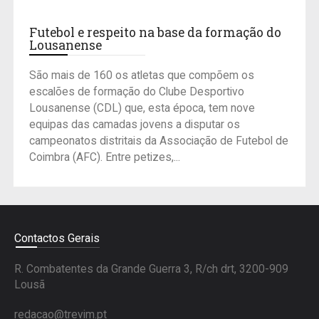
Futebol e respeito na base da formação do
Lousanense
São mais de 160 os atletas que compõem os
escalões de formação do Clube Desportivo
Lousanense (CDL) que, esta época, tem nove
equipas das camadas jovens a disputar os
campeonatos distritais da Associação de Futebol de
Coimbra (AFC). Entre petizes,...
Contactos Gerais
R. Combatentes da Grande Guerra 3, R/ch drt, 3200-909
Lousã
redacao@trevim.pt