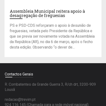
Assembleia Municipal reitera apoio à
desagregação de freguesias
PS e PSD-CDS reforçaram o apoio à desunião de
freguesias, vetada pelo Presidente da República e
que se previa ser novamente votada na Assembleia
da República (AR), no dia 6 de março, após o fecho
desta edição. Observando “o dever de...
Contactos Gerais
R. Combatentes da Grande Guerra 3, R/ch drt, 3200-909
Lousã
redacao@trevim.pt
924 116 145
(Chamada para a rede móvel nacional)