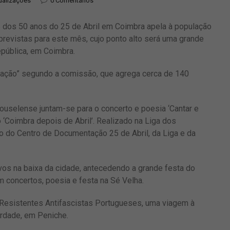
ualizações
0 Comentários
os 50 anos do 25 de Abril em Coimbra apela à população
previstas para este mês, cujo ponto alto será uma grande
epública, em Coimbra.
cação” segundo a comissão, que agrega cerca de
140
ouselense juntam-se para o concerto e poesia ‘Cantar e
‘Coimbra depois de Abril’. Realizado na Liga dos
 do Centro de Documentação 25 de Abril, da Liga e da
avos na baixa da cidade, antecedendo a grande festa do
 concertos, poesia e festa na Sé Velha.
 Resistentes Antifascistas Portugueses, uma viagem à
erdade, em Peniche.