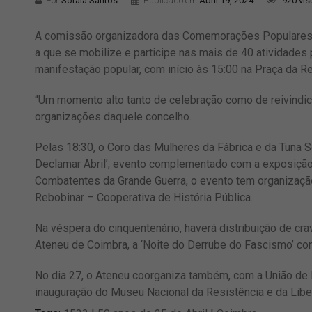
Por
Soraia Santos
Publicado em
Abril 19, 2024
920 vis
A comissão organizadora das Comemorações Populares d
a que se mobilize e participe nas mais de 40 atividades 
manifestação popular, com início às 15:00 na Praça da R
“Um momento alto tanto de celebração como de reivindi
organizações daquele concelho.
Pelas 18:30, o Coro das Mulheres da Fábrica e da Tuna S
Declamar Abril’, evento complementado com a exposição 
Combatentes da Grande Guerra, o evento tem organização
Rebobinar – Cooperativa de História Pública.
Na véspera do cinquentenário, haverá distribuição de cr
Ateneu de Coimbra, a ‘Noite do Derrube do Fascismo’ com
No dia 27, o Ateneu coorganiza também, com a União de
inauguração do Museu Nacional da Resistência e da Lib