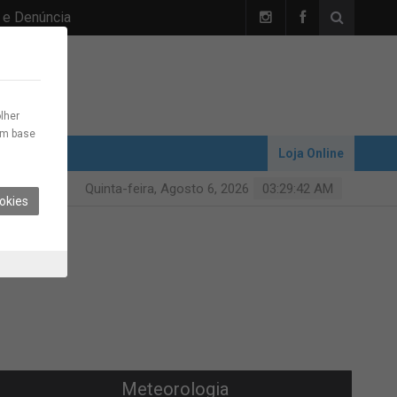
 e Denúncia
lher
com base
Loja Online
Quinta-feira, Agosto 6, 2026
03:29:43 AM
okies
Meteorologia