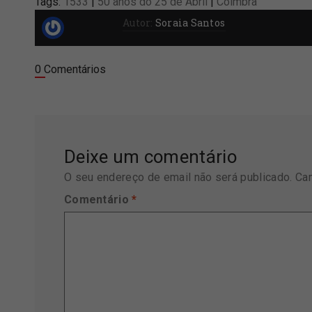
Tags:
1533
|
50 anos do 25 de Abril
|
Coimbra
Autor:
Soraia Santos
0 Comentários
Deixe um comentário
O seu endereço de email não será publicado.
Ca
Comentário
*