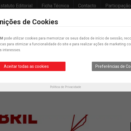
statuto Editorial
Ficha Técnica
Contacto
Participação
inições de Cookies
IM
pode utilizar cookies para memorizar os seus dados de início de sessão, reco
icas para otimizar a funcionalidade do site e para realizar ações de marketing 
s interesses.
Desporto
Educação
Cultura
Opinião
Crónica
Cartunes
Aceitar todas as cookies
Preferências de Co
evolução em Coimbra
Política de Privacidade