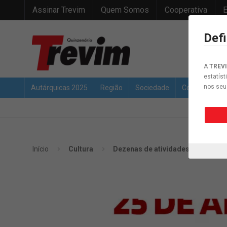
Assinar Trevim
Quem Somos
Cooperativa
E
Def
A
TREV
estatíst
nos seu
Autárquicas 2025
Região
Sociedade
Concelho
Início
Cultura
Dezenas de atividades evocam R