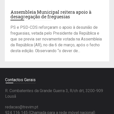
Assembleia Municipal reitera apoio à
desagregação de freguesias
PS e PSD-CDS reforçaram o apoio à desunião de
freguesias, vetada pelo Presidente da República e
que se previa ser novamente votada na Assembleia
da República (AR), no dia 6 de março, após o fecho
desta edição. Observando “o dever de...
Contactos Gerais
R. Combatentes da Grande Guerra 3, R/ch drt, 3200-909
Lousã
redacao@trevim.pt
924 116 145
(Chamada para a rede móvel nacional)