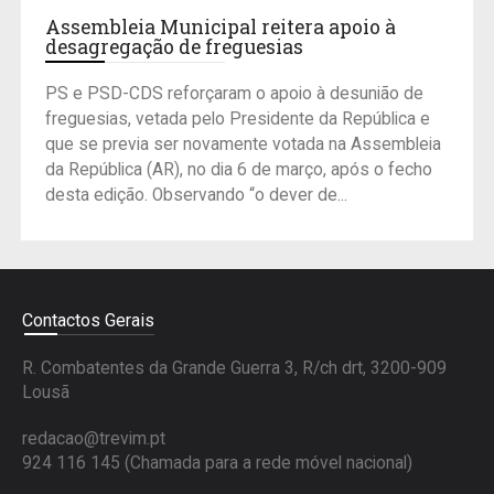
Assembleia Municipal reitera apoio à
desagregação de freguesias
PS e PSD-CDS reforçaram o apoio à desunião de
freguesias, vetada pelo Presidente da República e
que se previa ser novamente votada na Assembleia
da República (AR), no dia 6 de março, após o fecho
desta edição. Observando “o dever de...
Contactos Gerais
R. Combatentes da Grande Guerra 3, R/ch drt, 3200-909
Lousã
redacao@trevim.pt
924 116 145
(Chamada para a rede móvel nacional)