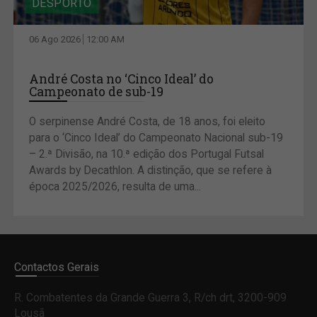
DESPORTO
06 Ago 2026
12:00 AM
André Costa no ‘Cinco Ideal’ do
Campeonato de sub-19
O serpinense André Costa, de 18 anos, foi eleito
para o ‘Cinco Ideal’ do Campeonato Nacional sub-19
– 2.ª Divisão, na 10.ª edição dos Portugal Futsal
Awards by Decathlon. A distinção, que se refere à
época 2025/2026, resulta de uma...
Contactos Gerais
R. Combatentes da Grande Guerra 3, R/ch drt, 3200-909
Lousã