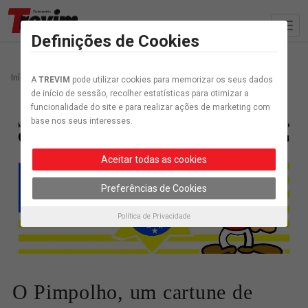
Definições de Cookies
Início
Cartunes
O Pimpolho, um cartune de José Sarmento
A
TREVIM
pode utilizar cookies para memorizar os seus dados
de início de sessão, recolher estatísticas para otimizar a
funcionalidade do site e para realizar ações de marketing com
base nos seus interesses.
Aceitar todas as cookies
Preferências de Cookies
Política de Privacidade
O Pimpolho, um cartune de