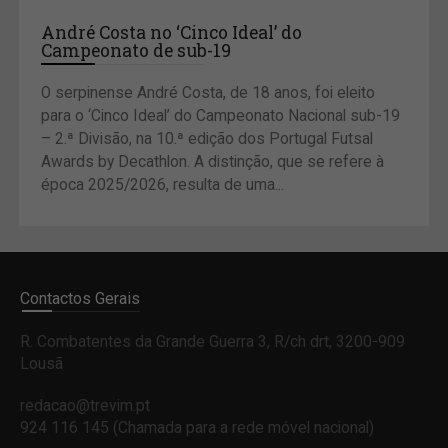
André Costa no ‘Cinco Ideal’ do
Campeonato de sub-19
O serpinense André Costa, de 18 anos, foi eleito
para o ‘Cinco Ideal’ do Campeonato Nacional sub-19
– 2.ª Divisão, na 10.ª edição dos Portugal Futsal
Awards by Decathlon. A distinção, que se refere à
época 2025/2026, resulta de uma...
Contactos Gerais
R. Combatentes da Grande Guerra 3, R/ch drt, 3200-909
Lousã
redacao@trevim.pt
924 116 145
(Chamada para a rede móvel nacional)