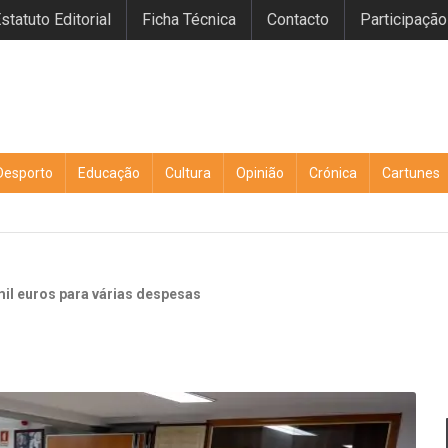
statuto Editorial
Ficha Técnica
Contacto
Participação
Desporto
Educação
Cultura
Opinião
Crónica
Cartunes
il euros para várias despesas