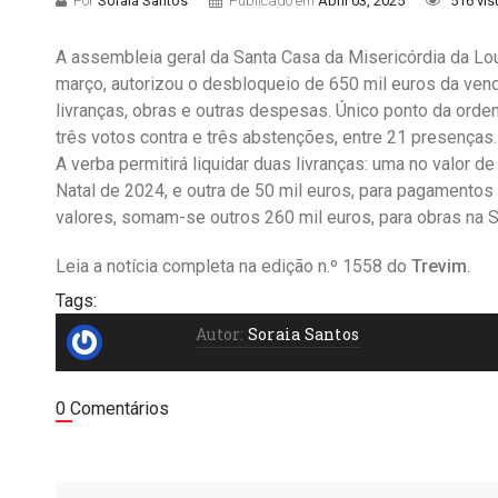
Por
Soraia Santos
Publicado em
Abril 03, 2025
516 vis
A assembleia geral da Santa Casa da Misericórdia da Lou
março, autorizou o desbloqueio de 650 mil euros da vend
livranças, obras e outras despesas. Único ponto da ordem
três votos contra e três abstenções, entre 21 presenças.
A verba permitirá liquidar duas livranças: uma no valor de
Natal de 2024, e outra de 50 mil euros, para pagamento
valores, somam-se outros 260 mil euros, para obras na
Leia a notícia completa na edição n.º 1558 do
T
revim
.
Tags:
Autor:
Soraia Santos
0 Comentários