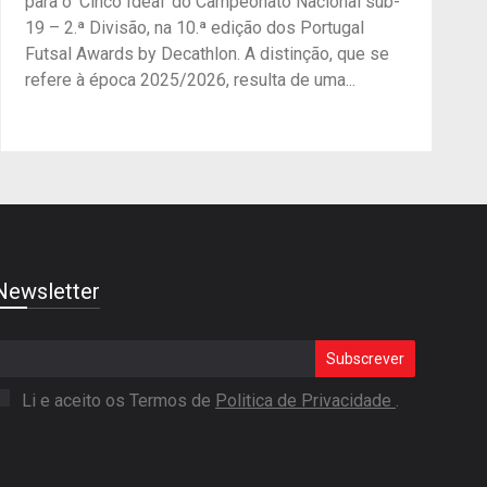
para o ‘Cinco Ideal’ do Campeonato Nacional sub-
19 – 2.ª Divisão, na 10.ª edição dos Portugal
Futsal Awards by Decathlon. A distinção, que se
refere à época 2025/2026, resulta de uma...
Newsletter
Subscrever
Li e aceito os Termos de
Politica de Privacidade
.