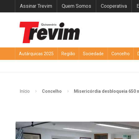
Assinar Trevim
Quem Somos
Cooperativa
E
Autárquicas 2025
Região
Sociedade
Concelho
Início
Concelho
Misericórdia desbloqueia 650 m