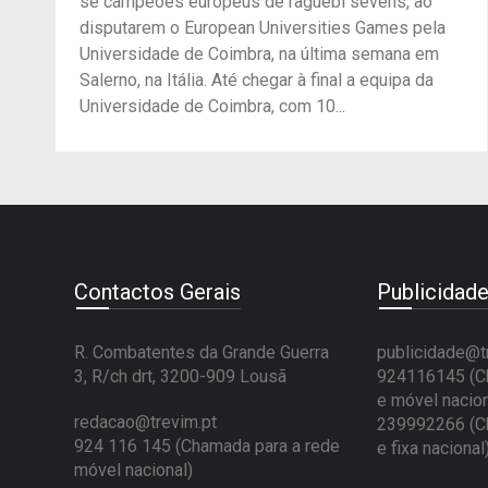
se campeões europeus de râguebi sevens, ao
disputarem o European Universities Games pela
Universidade de Coimbra, na última semana em
Salerno, na Itália. Até chegar à final a equipa da
Universidade de Coimbra, com 10...
Contactos Gerais
Publicidad
R. Combatentes da Grande Guerra
publicidade@t
3, R/ch drt, 3200-909 Lousã
924116145 (Ch
e móvel nacion
redacao@trevim.pt
239992266 (Ch
924 116 145
(Chamada para a rede
e fixa nacional
móvel nacional)