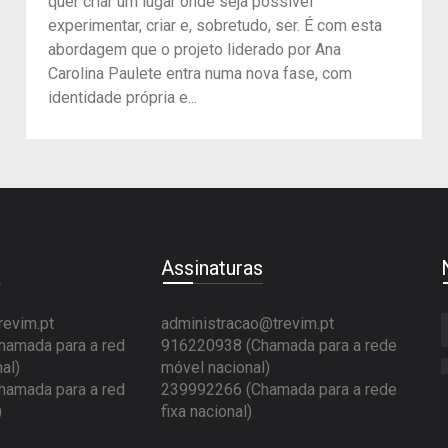
quer criar um lugar onde seja possível
experimentar, criar e, sobretudo, ser. É com esta
abordagem que o projeto liderado por Ana
Carolina Paulete entra numa nova fase, com
identidade própria e...
e
Assinaturas
revim.pt
administracao@trevim.pt
amada para a red
916220938 (Chamada para a rede
al)
móvel nacional)
amada para a red
239992266 (Chamada para a rede
)
fixa nacional)