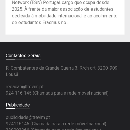
Network (ESN) Portugal, cargo que ocupa desde
2025. À frente da maior associação de estudantes
dedicada à mobilidade internacional e ao acolhimento
de estudantes Erasmus no...
Contactos Gerais
R. Combatentes da Grande Guerra 3, R/ch drt, 3200-909
Lousã
redacao@trevim.pt
924 116 145
(Chamada para a rede móvel nacional)
Publicidade
publicidade@trevim.pt
924116145 (Chamada para a rede móvel nacional)