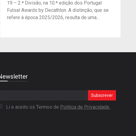
19 – 2.ª Divisão, na 10.ª edição dos Portugal
Futsal Awards by Decathlon. A distinção, que se
refere à época 2025/2026, resulta de uma...
Newsletter
Subscrever
Li e aceito os Termos de
Politica de Privacidade
.