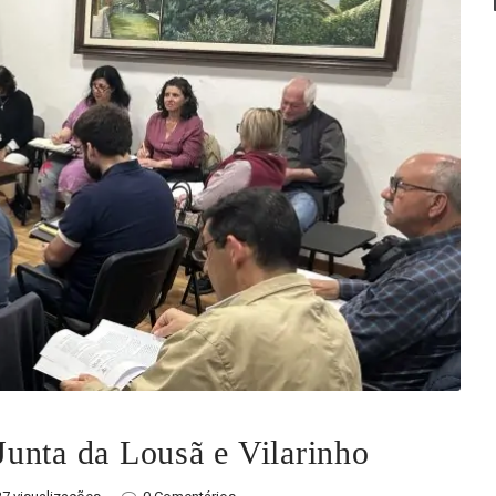
unta da Lousã e Vilarinho