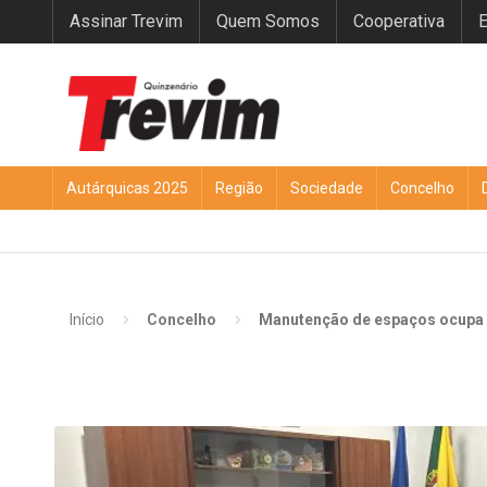
Assinar Trevim
Quem Somos
Cooperativa
E
Autárquicas 2025
Região
Sociedade
Concelho
Início
Concelho
Manutenção de espaços ocupa J