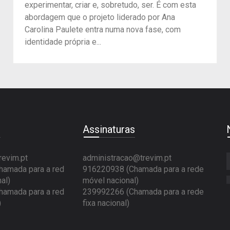
experimentar, criar e, sobretudo, ser. É com esta
abordagem que o projeto liderado por Ana
Carolina Paulete entra numa nova fase, com
identidade própria e...
e
Assinaturas
revim.pt
administracao@trevim.pt
amada para a red
916220938 (Chamada para a rede
al)
móvel nacional)
amada para a red
239992266 (Chamada para a rede
)
fixa nacional)