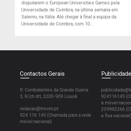
disputarem o European Universities Games pela
Universidade de Coimbra, na última semana em
Salerno, na Itália. Até chegar à final a equipa da
Universidade de Coimbra, com 10...
Contactos Gerais
Publicidad
R. Combatentes da Grande Guerra
publicidade@t
3, R/ch drt, 3200-909 Lousã
924116145 (Ch
e móvel nacion
redacao@trevim.pt
239992266 (Ch
924 116 145
(Chamada para a rede
e fixa nacional
móvel nacional)